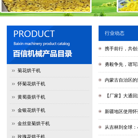
行业动态
携手前行，共创
勇毅争先，谱写
菊花烘干机
内蒙古自治区的
怀菊花烘干机
【厂家】大通回
黄蜀葵烘干机
金银花烘干机
新疆地区使用怀
金丝皇菊烘干机
从吉林到全球：
玫瑰花烘干机